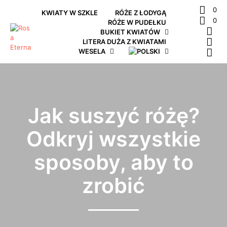
0
KWIATY W SZKLE
RÓŻE Z ŁODYGĄ
0
RÓŻE W PUDEŁKU
BUKIET KWIATÓW
LITERA DUŻA Z KWIATAMI
WESELA
Jak suszyć różę?
Odkryj wszystkie
sposoby, aby to
zrobić