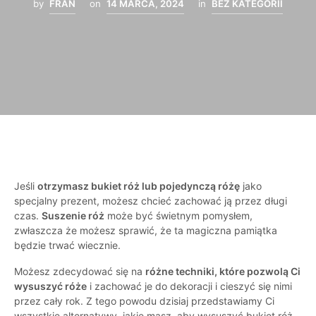
by
FRAN
on
14 MARCA, 2024
in
BEZ KATEGORII
Jeśli
otrzymasz bukiet róż lub pojedynczą różę
jako
specjalny prezent, możesz chcieć zachować ją przez długi
czas.
Suszenie róż
może być świetnym pomysłem,
zwłaszcza że możesz sprawić, że ta magiczna pamiątka
będzie trwać wiecznie.
Możesz zdecydować się na
różne techniki, które pozwolą Ci
wysuszyć róże
i zachować je do dekoracji i cieszyć się nimi
przez cały rok. Z tego powodu dzisiaj przedstawiamy Ci
wszystkie alternatywy, jakie masz, aby wysuszyć bukiet róż