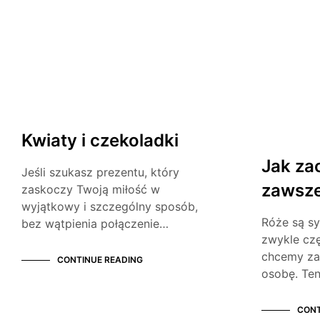
CIEKAWOSTKI
BEZ KATEGO
Kwiaty i czekoladki
Jak za
Jeśli szukasz prezentu, który
zawsz
zaskoczy Twoją miłość w
wyjątkowy i szczególny sposób,
Róże są sy
bez wątpienia połączenie…
zwykle cz
chcemy za
CONTINUE READING
osobę. Te
CONT