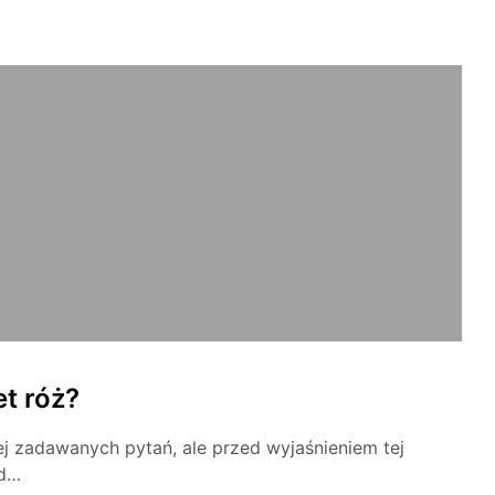
et róż?
iej zadawanych pytań, ale przed wyjaśnieniem tej
od…