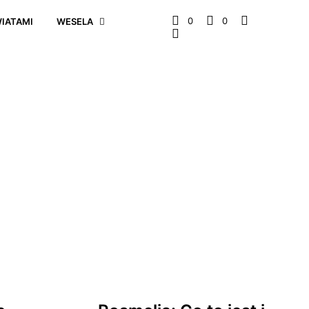
0
0
WIATAMI
WESELA
CIEKAWOSTKI