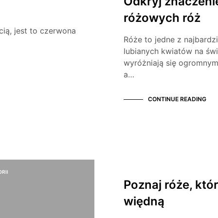
Odkryj znaczeni
różowych róż
ścią, jest to czerwona
Róże to jedne z najbardzi
lubianych kwiatów na świ
wyróżniają się ogromnym
a…
CONTINUE READING
RII
CIEKAWOSTKI
Poznaj róże, któr
więdną