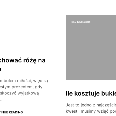
RII
BEZ KATEGORII
chować różę na
e
mbolem miłości, więc są
ęstym prezentem, gdy
Ile kosztuje buki
skoczyć wyjątkową
n…
Jest to jedno z najczęśc
kwestii musimy wziąć p
INUE READING