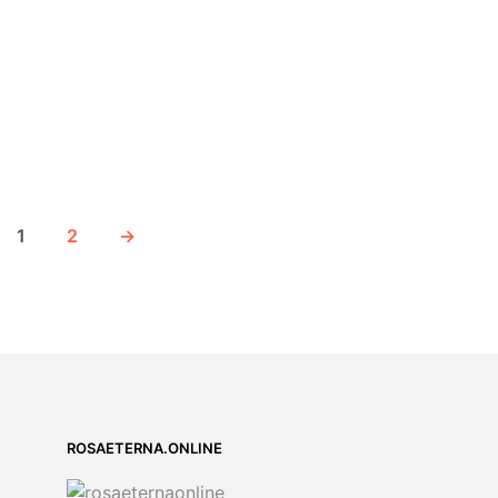
1
2
→
ROSAETERNA.ONLINE