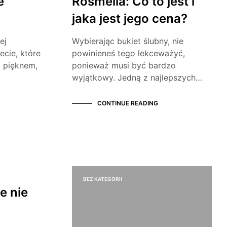
e
Rosmelia: Co to jest i
jaka jest jego cena?
ej
Wybierając bukiet ślubny, nie
ecie, które
powinieneś tego lekceważyć,
 pięknem,
ponieważ musi być bardzo
wyjątkowy. Jedną z najlepszych…
CONTINUE READING
BEZ KATEGORII
e nie