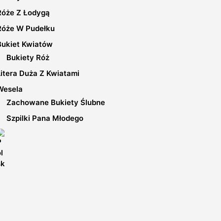
Róże Z Łodygą
Róże W Pudełku
Bukiet Kwiatów
Bukiety Róż
Litera Duża Z Kwiatami
Wesela
Zachowane Bukiety Ślubne
Szpilki Pana Młodego