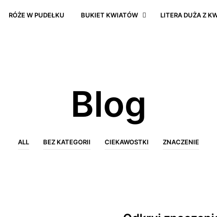
RÓŻE W PUDEŁKU
BUKIET KWIATÓW
LITERA DUŻA Z K
Blog
ALL
BEZ KATEGORII
CIEKAWOSTKI
ZNACZENIE
CIEKAWOSTKI