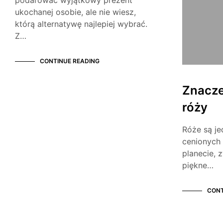
podarować wyjątkowy prezent
ukochanej osobie, ale nie wiesz,
którą alternatywę najlepiej wybrać.
Z…
CONTINUE READING
Znacze
róży
Róże są je
cenionych
planecie, 
piękne…
CONT