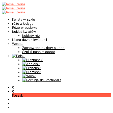
Kwiaty w szkle
róże z łodygą
Róże w pudełku
bukiet kwiatów
bukiety róż
Litera duża z kwiatami
Wesela
Zachowane bukiety ślubne
Szpilki pana młodego
0
0
Koszyk