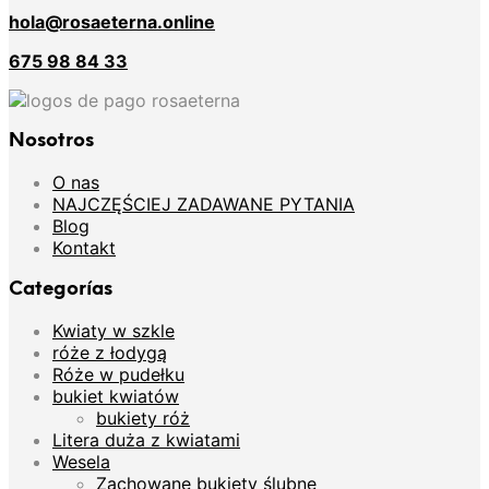
hola@rosaeterna.online
675 98 84 33
Nosotros
O nas
NAJCZĘŚCIEJ ZADAWANE PYTANIA
Blog
Kontakt
Categorías
Kwiaty w szkle
róże z łodygą
Róże w pudełku
bukiet kwiatów
bukiety róż
Litera duża z kwiatami
Wesela
Zachowane bukiety ślubne