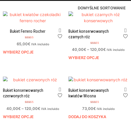
Bukiet Ferrero Rocher
Bukiet konserwowanych
czarnych róż
Oceniono
65,00
€
IVA incluido
4.50
Oceniono
na 5
40,00
€
–
120,00
€
IVA incluido
4.50
WYBIERZ OPCJE
na 5
WYBIERZ OPCJE
Bukiet konserwowanych
Bukiet konserwowanych
czerwonych róż
kwiatów Wiosna
Oceniono
Oceniono
40,00
€
–
120,00
€
73,00
€
IVA incluido
IVA incluido
4.00
4.00
na 5
na 5
WYBIERZ OPCJE
DODAJ DO KOSZYKA