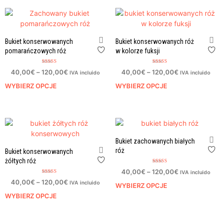
Bukiet konserwowanych
Bukiet konserwowanych róż
pomarańczowych róż
w kolorze fuksji
Oceniono
Oceniono
40,00
€
–
120,00
€
40,00
€
–
120,00
€
IVA incluido
IVA incluido
5.00
4.00
na 5
na 5
WYBIERZ OPCJE
WYBIERZ OPCJE
Bukiet zachowanych białych
róż
Bukiet konserwowanych
żółtych róż
Oceniono
40,00
€
–
120,00
€
IVA incluido
5.00
na 5
Oceniono
40,00
€
–
120,00
€
IVA incluido
5.00
WYBIERZ OPCJE
na 5
WYBIERZ OPCJE