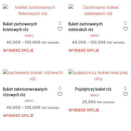
Bukiet zachowanych
Bukiet zachowanych
fioletowych róż
niebieskich róż
Oceniono
Oceniono
40,00
€
–
120,00
€
40,00
€
–
120,00
€
IVA incluido
IVA incluido
4.00
5.00
na 5
na 5
WYBIERZ OPCJE
WYBIERZ OPCJE
Bukiet zakonserwowanych
Pojedynczy bukiet róż
różowych róż
Oceniono
25,00
€
IVA incluido
5.00
Oceniono
na 5
40,00
€
–
120,00
€
IVA incluido
5.00
WYBIERZ OPCJE
na 5
WYBIERZ OPCJE