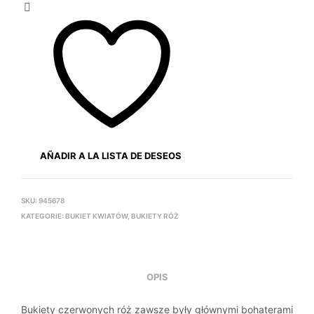
AÑADIR A LA LISTA DE DESEOS
SKU:
945678
KATEGORIE:
BUKIET KWIATÓW
,
BUKIETY RÓŻ
OPIS
Bukiety czerwonych róż zawsze były głównymi bohaterami