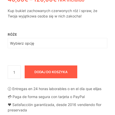
cen:
Kup bukiet zachowanych czerwonych róż i spraw, że
od
Twoja wyjątkowa osoba się w nich zakocha!
40,00€
do
RÓŻE
120,00€
DODAJ DO KOSZYKA
🕜 Entregas en 24 horas laborables o en el día que elijas
💳 Paga de forma segura con tarjeta o PayPal
❤️ Satisfacción garantizada, desde 2016 vendiendo flor
preservada