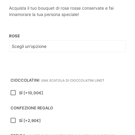
di
Acquista il tuo bouquet di rose rosse conservate e fai
prezzo:
innamorare la tua persona speciale!
da
40,00€
ROSE
a
120,00€
CIOCCOLATINI
UNA SCATOLA DI CIOCCOLATINI LINDT
SÍ
[+10,00€]
CONFEZIONE REGALO
SÍ
[+2,90€]