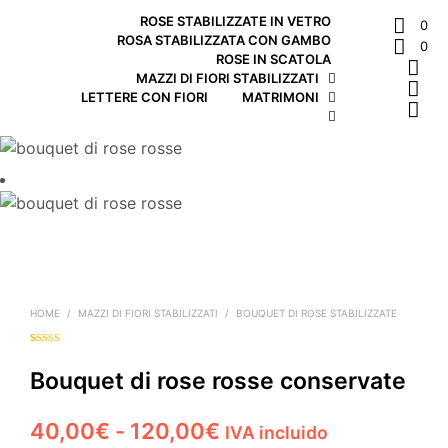
ROSE STABILIZZATE IN VETRO
0
ROSA STABILIZZATA CON GAMBO
0
ROSE IN SCATOLA
MAZZI DI FIORI STABILIZZATI
LETTERE CON FIORI
MATRIMONI
HOME
/
MAZZI DI FIORI STABILIZZATI
/
BOUQUET DI ROSE STABILIZZATE
Valutato
2
4.00
su 5
su base di
Bouquet di rose rosse conservate
recensioni
Fascia
40,00
€
-
120,00
€
IVA incluido