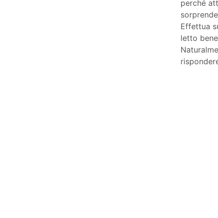
perché att
sorprender
Effettua s
letto bene
Naturalmen
risponder