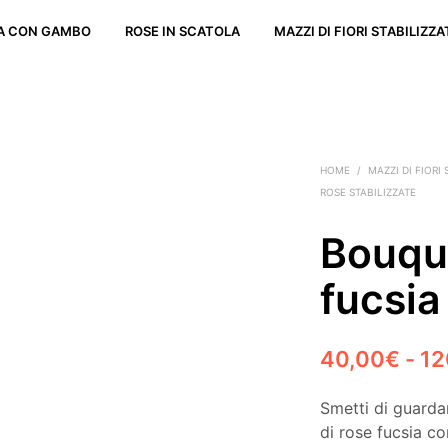
TA CON GAMBO
ROSE IN SCATOLA
MAZZI DI FIORI STABILIZZA
HOME
/
MAZZI DI FIORI 
ROSE STABILIZZATE
Bouque
fucsia
40,00
€
-
12
Smetti di guardar
di rose fucsia c