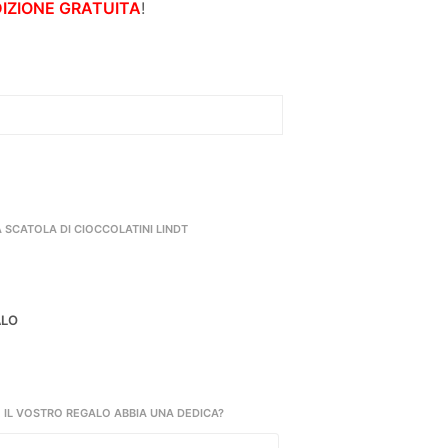
da
IZIONE GRATUITA
!
40,00€
a
120,00€
 SCATOLA DI CIOCCOLATINI LINDT
ALO
 IL VOSTRO REGALO ABBIA UNA DEDICA?