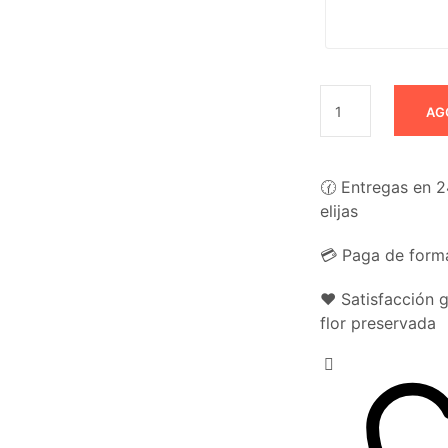
AG
🕜 Entregas en 2
elijas
💳 Paga de forma
❤️ Satisfacción 
flor preservada