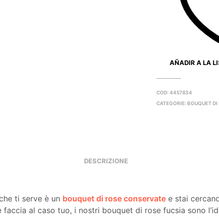
AÑADIR A LA L
COD:
4457834
CATEGORIE:
BOUQUET DI 
DESCRIZIONE
che ti serve è un
bouquet di rose conservate
e stai cercan
 faccia al caso tuo, i nostri bouquet di rose fucsia sono l’i