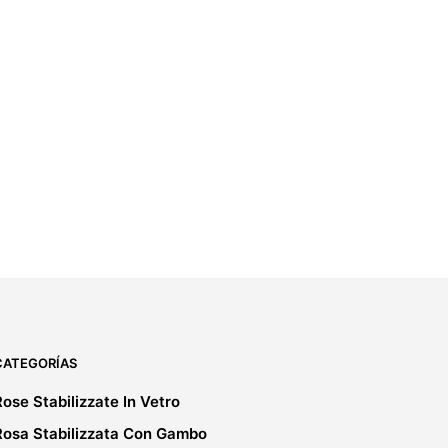
69,00
€
IVA incluido
5.00
AGGIUNGI AL CARRELLO
CATEGORÍAS
Rose Stabilizzate In Vetro
Rosa Stabilizzata Con Gambo