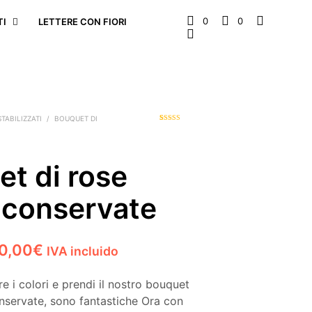
0
0
TI
LETTERE CON FIORI
STABILIZZATI
/
BOUQUET DI
1
Valutato
4.00
su 5
su base di
recensioni
t di rose
 conservate
Fascia
0,00
€
IVA incluido
di
e i colori e prendi il nostro bouquet
prezzo:
onservate, sono fantastiche Ora con