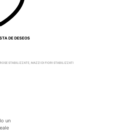
ISTA DE DESEOS
ROSE STABILIZZATE
,
MAZZI DI FIORI STABILIZZATI
do un
deale