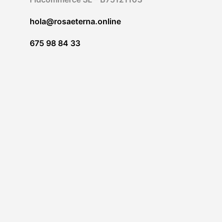
pagina
del
hola@rosaeterna.online
prodotto
675 98 84 33