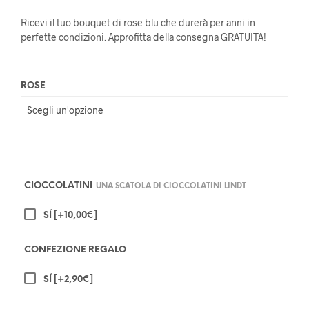
di
Ricevi il tuo bouquet di rose blu che durerà per anni in
prezzo:
perfette condizioni. Approfitta della consegna GRATUITA!
da
40,00€
ROSE
a
120,00€
CIOCCOLATINI
UNA SCATOLA DI CIOCCOLATINI LINDT
SÍ
[+10,00€]
CONFEZIONE REGALO
SÍ
[+2,90€]