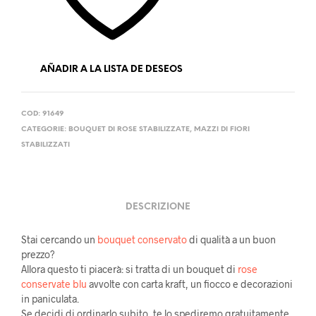
AÑADIR A LA LISTA DE DESEOS
COD:
91649
CATEGORIE:
BOUQUET DI ROSE STABILIZZATE
,
MAZZI DI FIORI
STABILIZZATI
DESCRIZIONE
Stai cercando un
bouquet conservato
di qualità a un buon
prezzo?
Allora questo ti piacerà: si tratta di un bouquet di
rose
conservate blu
avvolte con carta kraft, un fiocco e decorazioni
in paniculata.
Se decidi di ordinarlo subito, te lo spediremo gratuitamente,