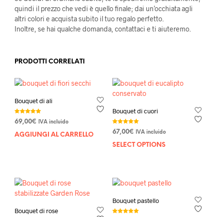
quindi il prezzo che vedi è quello finale; dai un’occhiata agli
altri colori e acquista subito il tuo regalo perfetto.
Inoltre, se hai qualche domanda, contattaci e ti aiuteremo.
PRODOTTI CORRELATI
Bouquet di ali
Bouquet di cuori
Valutato
69,00
€
IVA incluido
5.00
su 5
Valutato
67,00
€
IVA incluido
5.00
AGGIUNGI AL CARRELLO
su 5
SELECT OPTIONS
Bouquet pastello
Bouquet di rose