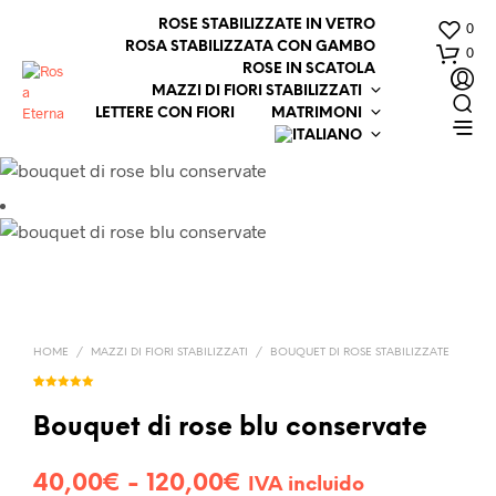
ROSE STABILIZZATE IN VETRO
0
ROSA STABILIZZATA CON GAMBO
0
ROSE IN SCATOLA
MAZZI DI FIORI STABILIZZATI
LETTERE CON FIORI
MATRIMONI
HOME
/
MAZZI DI FIORI STABILIZZATI
/
BOUQUET DI ROSE STABILIZZATE
Valutato
1
5.00
su 5
su base
Bouquet di rose blu conservate
di
recensioni
Fascia
40,00
€
-
120,00
€
IVA incluido