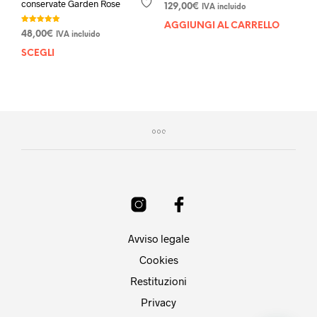
conservate Garden Rose
Valutato
129,00
€
IVA incluido
5.00
su 5
AGGIUNGI AL CARRELLO
Valutato
48,00
€
IVA incluido
5.00
su 5
SCEGLI
Questo
prodotto
ha
più
varianti.
Le
opzioni
possono
essere
scelte
nella
pagina
del
Avviso legale
prodotto
Cookies
Restituzioni
Privacy