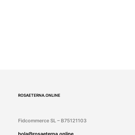
25,00
€
IVA incluido
5.00
AUSFÜHRUNG WÄHLEN
ROSAETERNA.ONLINE
Fidcommerce SL – B75121103
hola@rosaeterna.online