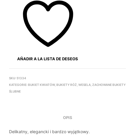
AÑADIR A LA LISTA DE DESEOS
SKU:
51334
KATEGORIE:
BUKIET KWIATÓW
,
BUKIETY RÓŻ
,
WESELA
,
ZACHOWANE BUKIETY
ŚLUBNE
OPIS
Delikatny, elegancki i bardzo wyjątkowy.