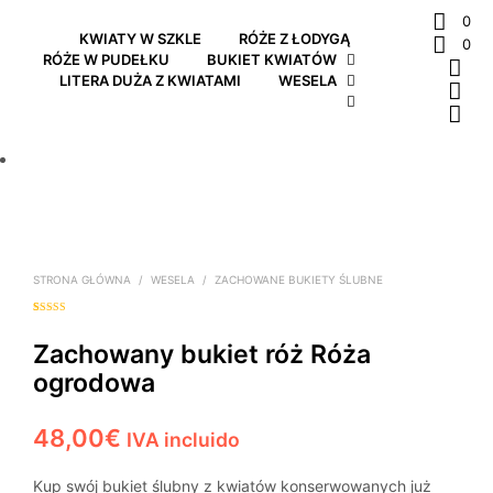
0
KWIATY W SZKLE
RÓŻE Z ŁODYGĄ
0
RÓŻE W PUDEŁKU
BUKIET KWIATÓW
LITERA DUŻA Z KWIATAMI
WESELA
STRONA GŁÓWNA
/
WESELA
/
ZACHOWANE BUKIETY ŚLUBNE
Oceniony
1
5.00
na 5 na
podstawie
Zachowany bukiet róż Róża
oceny klienta
ogrodowa
48,00
€
IVA incluido
Kup swój bukiet ślubny z kwiatów konserwowanych już