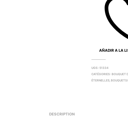
AÑADIR A LA L
UGS :
51334
CATÉGORIES :
BOUQUET D
ÉTERNELLES
,
BOUQUETS 
DESCRIPTION