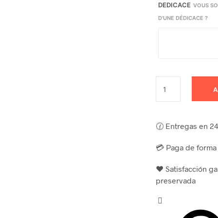
DEDICACE
VOUS SO
D'UNE DÉDICACE ?
A
🕜 Entregas en 24 
💳 Paga de forma 
❤️ Satisfacción g
preservada