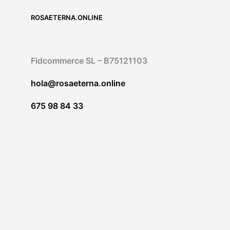
options
peuvent
ROSAETERNA.ONLINE
être
choisies
sur
Fidcommerce SL – B75121103
la
page
hola@rosaeterna.online
du
produit
675 98 84 33