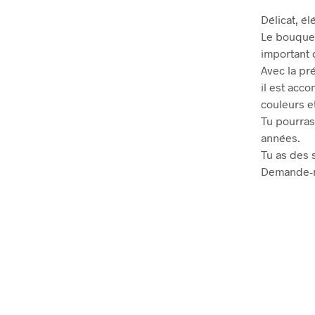
Délicat, él
Le bouquet
important 
Avec la pr
il est acc
couleurs e
Tu pourras
années.
Tu as des 
Demande-no