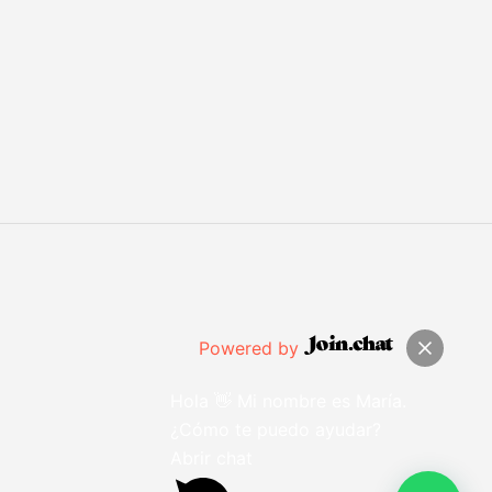
Powered by
Hola 👋 Mi nombre es María.
¿Cómo te puedo ayudar?
Abrir chat