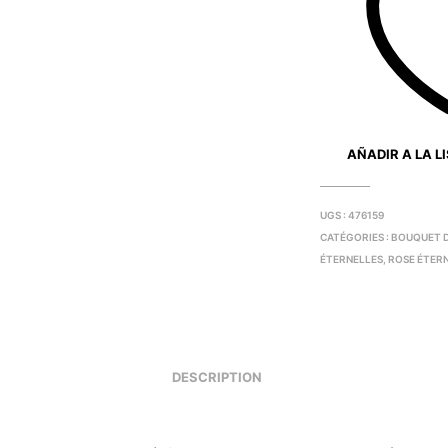
AÑADIR A LA L
UGS :
476159
CATÉGORIES :
BOUQUET D
ÉTERNELLES
,
ROSE ÉTERN
DESCRIPTION