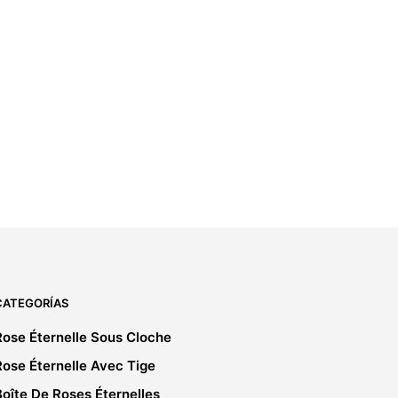
19,00
€
IVA incluido
5.00
SELECT OPTIONS
CATEGORÍAS
Rose Éternelle Sous Cloche
Rose Éternelle Avec Tige
Boîte De Roses Éternelles