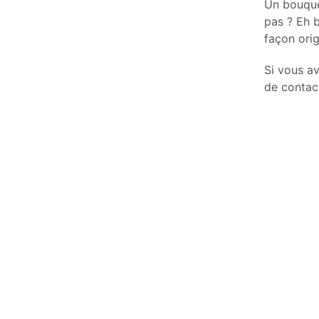
Un bouquet
pas ? Eh b
façon orig
Si vous a
de contac