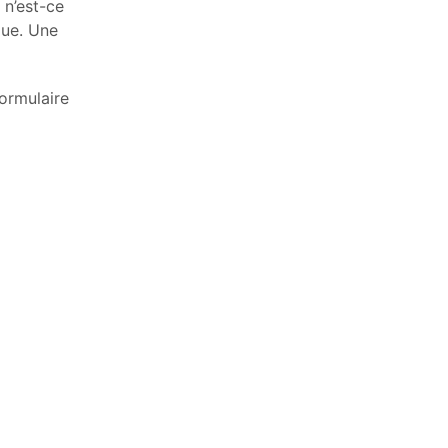
 n’est-ce
que. Une
ormulaire