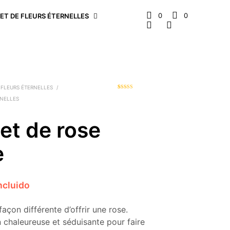
0
0
T DE FLEURS ÉTERNELLES
 FLEURS ÉTERNELLES
/
Noté
1
5.00
sur
RNELLES
5 basé sur
notation
client
et de rose
e
ncluido
açon différente d’offrir une rose.
 chaleureuse et séduisante pour faire