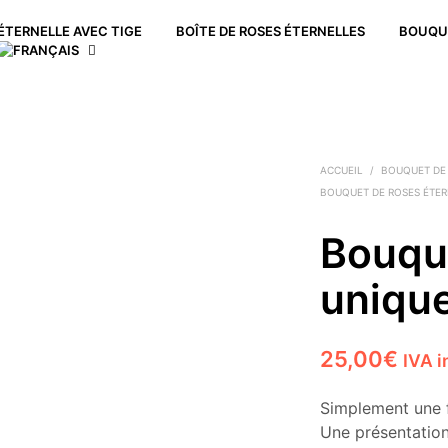
ÉTERNELLE AVEC TIGE
BOÎTE DE ROSES ÉTERNELLES
BOUQUE
ACCUEIL
/
BOUQUET DE
BOUQUET DE ROSES ÉTE
Bouqu
uniqu
25,00
€
IVA i
Simplement une f
Une présentation