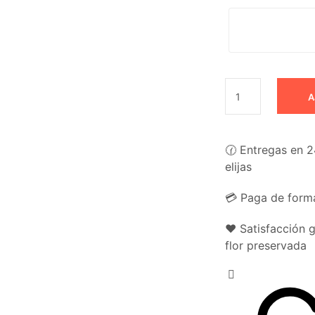
A
🕜 Entregas en 2
elijas
💳 Paga de forma
❤️ Satisfacción 
flor preservada