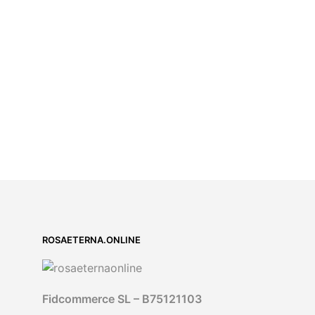
55,00
€
IVA incluido
5.00
SELECT OPTIONS
ROSAETERNA.ONLINE
Fidcommerce SL – B75121103