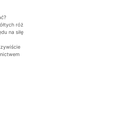
ać?
ółtych róż
du na siłę
czywiście
ednictwem