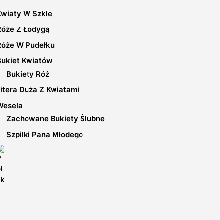
wybrać
Kwiaty W Szkle
na
stronie
Róże Z Łodygą
produktu
Róże W Pudełku
Bukiet Kwiatów
Bukiety Róż
Litera Duża Z Kwiatami
Wesela
Zachowane Bukiety Ślubne
Szpilki Pana Młodego