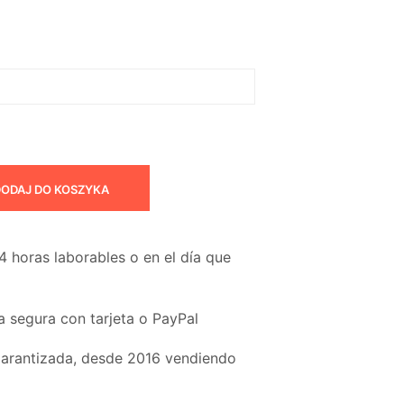
40,00€
do
120,00€
ODAJ DO KOSZYKA
4 horas laborables o en el día que
 segura con tarjeta o PayPal
garantizada, desde 2016 vendiendo