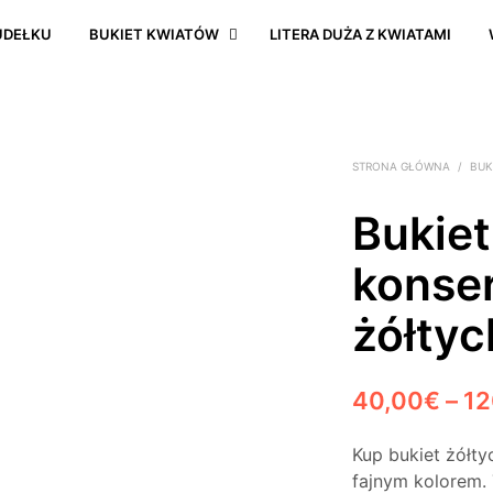
UDEŁKU
BUKIET KWIATÓW
LITERA DUŻA Z KWIATAMI
STRONA GŁÓWNA
/
BUK
Bukiet
konse
żółtyc
40,00
€
–
12
Kup bukiet żółt
fajnym kolorem.