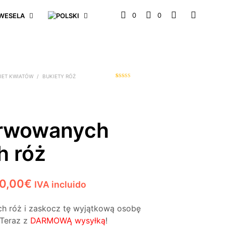
0
0
WESELA
IET KWIATÓW
/
BUKIETY RÓŻ
1
Oceniony
5.00
na 5 na
podstawie
oceny klienta
rwowanych
h róż
Zakres
0,00
€
IVA incluido
cen:
ych róż i zaskocz tę wyjątkową osobę
od
 Teraz z
DARMOWĄ
wysyłką
!