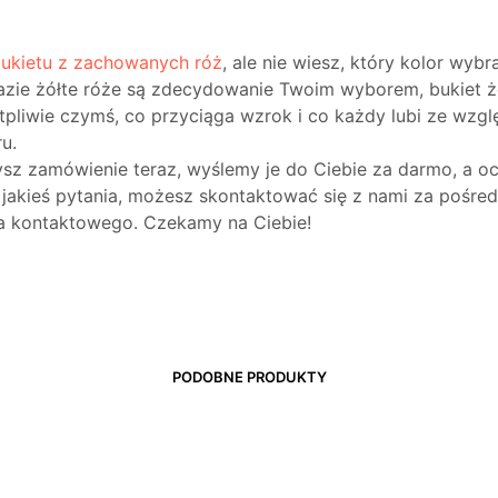
ukietu z zachowanych róż
, ale nie wiesz, który kolor wybr
azie żółte róże są zdecydowanie Twoim wyborem, bukiet ż
ątpliwie czymś, co przyciąga wzrok i co każdy lubi ze wzglę
u.
żysz zamówienie teraz, wyślemy je do Ciebie za darmo, a o
z jakieś pytania, możesz skontaktować się z nami za pośr
a kontaktowego. Czekamy na Ciebie!
PODOBNE PRODUKTY