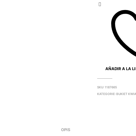
AÑADIR A LA L
SKU:
1187665
KATEGORIE:
BUKIET KWI
OPIS