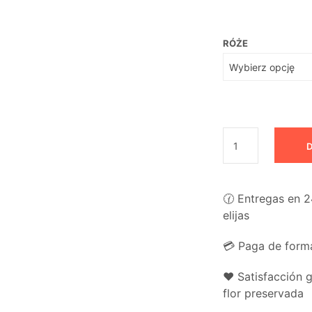
RÓŻE
D
🕜 Entregas en 2
elijas
💳 Paga de forma
❤️ Satisfacción 
flor preservada