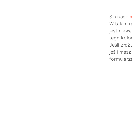
Szukasz
b
W takim r
jest niew
tego kolor
Jeśli zło
jeśli mas
formularz