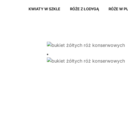
KWIATY W SZKLE
RÓŻE Z ŁODYGĄ
RÓŻE W P