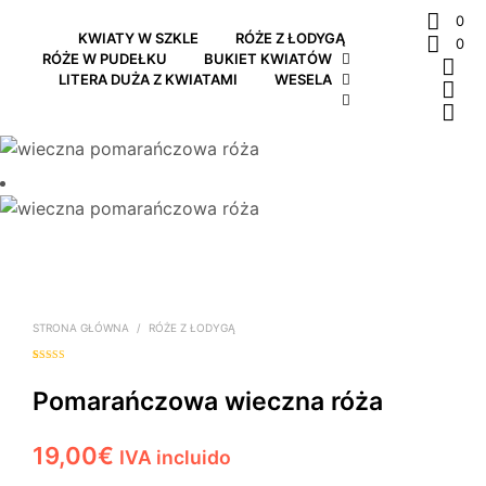
0
KWIATY W SZKLE
RÓŻE Z ŁODYGĄ
0
RÓŻE W PUDEŁKU
BUKIET KWIATÓW
LITERA DUŻA Z KWIATAMI
WESELA
STRONA GŁÓWNA
/
RÓŻE Z ŁODYGĄ
Oceniony
1
5.00
na 5 na
podstawie
Pomarańczowa wieczna róża
oceny klienta
19,00
€
IVA incluido