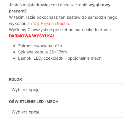
cen:
Jesteś majsterkowiczem i chcesz zrobić
wyjątkowy
od
prezent
?
W takim razie pokochasz ten zestaw do samodzielnego
34,99€
wykonania
róży Piękna i Bestia
.
do
Wyślemy Ci wszystkie potrzebne materiały do domu.
DARMOWA WYSYŁKA
!
41,99€
Zakonserwowana róża
Szklana kopuła 25x17cm
Lampki LED, czekoladki i opcjonalnie mech
KOLOR
OŚWIETLENIE LED I MECH