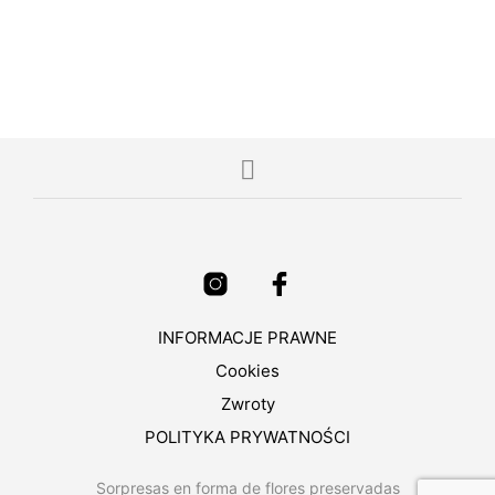
73,00
€
IVA incluido
4.00
DODAJ DO KOSZYKA
INFORMACJE PRAWNE
Cookies
Zwroty
POLITYKA PRYWATNOŚCI
Sorpresas en forma de flores preservadas