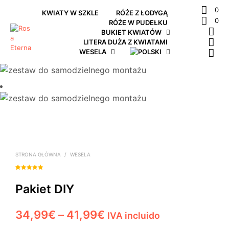
0
KWIATY W SZKLE
RÓŻE Z ŁODYGĄ
0
RÓŻE W PUDEŁKU
BUKIET KWIATÓW
LITERA DUŻA Z KWIATAMI
WESELA
STRONA GŁÓWNA
/
WESELA
Oceniony
1
5.00
na 5
Pakiet DIY
na
podstawie
oceny klienta
Zakres
34,99
€
–
41,99
€
IVA incluido