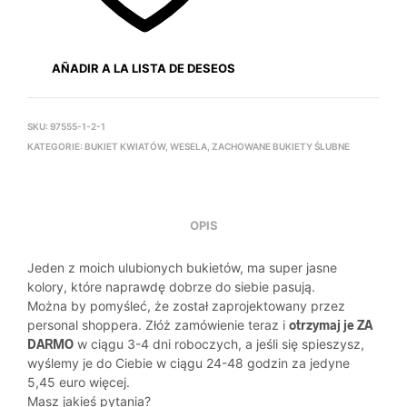
AÑADIR A LA LISTA DE DESEOS
SKU:
97555-1-2-1
KATEGORIE:
BUKIET KWIATÓW
,
WESELA
,
ZACHOWANE BUKIETY ŚLUBNE
OPIS
Jeden z moich ulubionych bukietów, ma super jasne
kolory, które naprawdę dobrze do siebie pasują.
Można by pomyśleć, że został zaprojektowany przez
personal shoppera. Złóż zamówienie teraz i
otrzymaj je ZA
DARMO
w ciągu 3-4 dni roboczych, a jeśli się spieszysz,
wyślemy je do Ciebie w ciągu 24-48 godzin za jedyne
5,45 euro więcej.
Masz jakieś pytania?