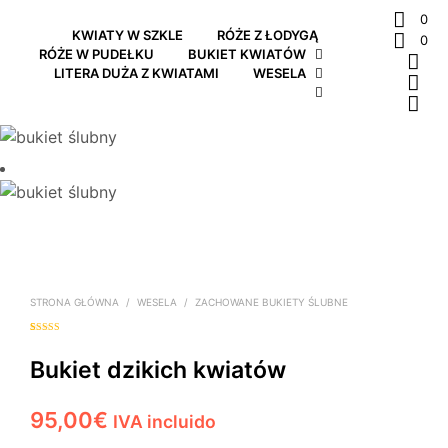
0
KWIATY W SZKLE
RÓŻE Z ŁODYGĄ
0
RÓŻE W PUDEŁKU
BUKIET KWIATÓW
LITERA DUŻA Z KWIATAMI
WESELA
STRONA GŁÓWNA
/
WESELA
/
ZACHOWANE BUKIETY ŚLUBNE
Oceniony
1
5.00
na 5 na
podstawie
Bukiet dzikich kwiatów
oceny klienta
95,00
€
IVA incluido