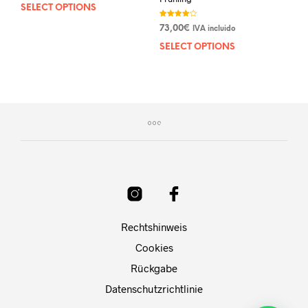
SELECT OPTIONS
Bewertet
73,00
€
IVA incluido
mit
4.00
von 5
SELECT OPTIONS
Rechtshinweis
Cookies
Rückgabe
Datenschutzrichtlinie