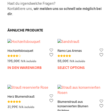
Hast du irgendwelche Fragen?
Kontaktiere uns,
wir melden uns so schnell wie möglich bei
dir
.
ÄHNLICHE PRODUKTE
Hochzeitsbouquet
Ramo Las Arenas
Bewertet
Bewertet mit
195,00
€
55,00
€
IVA incluido
IVA incluido
mit
5.00
4.00
von 5
von 5
IN DEN WARENKORB
SELECT OPTIONS
Herz Blumenstrauß
Blumenstrauß aus
Bewertet mit
konservierten Blumen
31,99
€
IVA incluido
5.00
Frühling
von 5