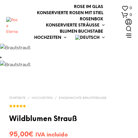
ROSE IM GLAS
0
KONSERVIERTE ROSEN MIT STIEL
0
ROSENBOX
KONSERVIERTE STRÄUSSE
BLUMEN BUCHSTABE
HOCHZEITEN
STARTSEITE
/
HOCHZEITEN
/
EINGEMACHTE BRAUTSTRÄUSSE
Bewertet mit
1
5.00
von 5,
basierend
Wildblumen Strauß
auf
Kundenbewer
tung
95,00
€
IVA incluido