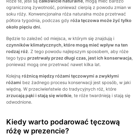
Róże te, jeśli są
całkowicie naturalne
, mogą mieć bardzo
ograniczoną żywotność, ponieważ cierpią z powodu zmian w
soku róży. Konwencjonalna róża naturalna może przetrwać
półtora tygodnia, podczas gdy
róża tęczowa może żyć tylko
około pięciu dni.
Będzie to zależeć od miejsca, w którym się znajdują i
czynników klimatycznych, które mogą mieć wpływ na ten
rodzaj róż
. Z tego powodu najlepszym sposobem, aby róże
tego typu
przetrwały przez długi czas, jest ich konserwacja
,
ponieważ mogą one przetrwać nawet kilka lat.
Kolejną
różnicą między różami tęczowymi a zwykłymi
różami
bez żadnego procesu konserwacji jest sposób, w jaki
więdną. W przeciwieństwie do tradycyjnych róż, które
zrzucają pąki i stają się wiotkie
, te róże twardnieją i stają się
odwodnione.
Kiedy warto podarować tęczową
różę w prezencie?