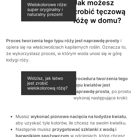
Jak możesz
Wielokolorowe róże:
super oryginalny i
zrobić tęczową
naturalny prezent
różę w domu?
Proces tworzenia tego typu róży jest naprawdę prosty
i
opiera się na właściwościach kapilarnych roślin. Oznacza to,
że wykorzystasz proces, w którym woda unosi się w górę
łodygi róży.
Widzisz, jak łatwo
Procedura tworzenia tego
jest zrobić
typu kwiatów jest
wielokolorową różę?
naprawdę prosta
, po prostu
wykonaj następujące kroki:
Musisz
wykonać pionowe nacięcia na łodydze kwiatu
,
aby uzyskać tyle kolorów, ile chcesz na swoim kwiatku.
Następnie musisz
przygotować szklanki z wodą i
barwnikiem spożywczym
w odcieniach, które chcesz