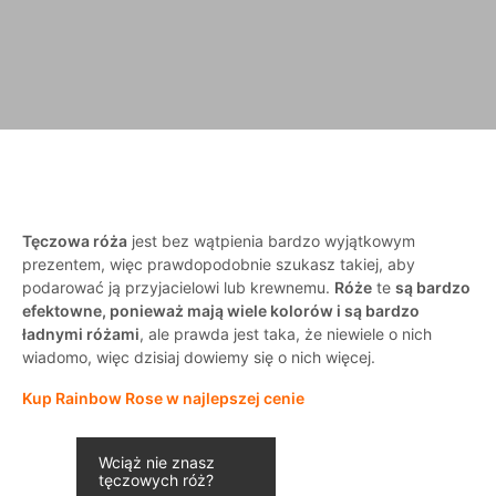
Tęczowa róża
jest bez wątpienia bardzo wyjątkowym
prezentem, więc prawdopodobnie szukasz takiej, aby
podarować ją przyjacielowi lub krewnemu.
Róże
te
są bardzo
efektowne, ponieważ mają wiele kolorów i są bardzo
ładnymi różami
, ale prawda jest taka, że niewiele o nich
wiadomo, więc dzisiaj dowiemy się o nich więcej.
Kup Rainbow Rose w najlepszej cenie
Wciąż nie znasz
tęczowych róż?