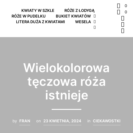
0
KWIATY W SZKLE
RÓŻE Z ŁODYGĄ
0
RÓŻE W PUDEŁKU
BUKIET KWIATÓW
LITERA DUŻA Z KWIATAMI
WESELA
Wielokolorowa
tęczowa róża
istnieje
by
FRAN
on
23 KWIETNIA, 2024
in
CIEKAWOSTKI