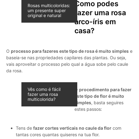
Como podes
Rosas multicoloridas:
um presente super
fazer uma rosa
original e natural
arco-íris em
casa?
O
processo para fazeres este tipo de rosa é muito simples
e
baseia-se nas propriedades capilares das plantas. Ou seja,
vais aproveitar o processo pelo qual a água sobe pelo caule
da rosa.
Vês como é fácil
O
procedimento para fazer
fazer uma rosa
este tipo de flor é muito
multicolorida?
simples
, basta seguires
estes passos:
Tens de
fazer cortes verticais no caule da flor
com
tantas cores quantas quiseres na tua flor.