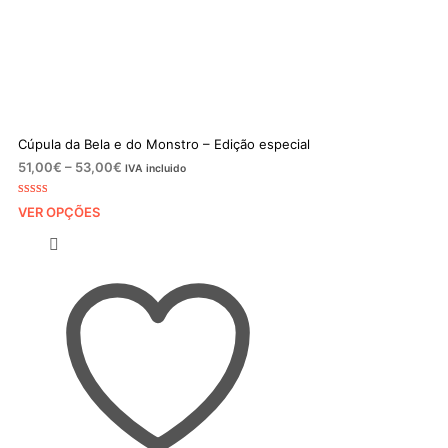
Cúpula da Bela e do Monstro – Edição especial
Price
51,00
€
–
53,00
€
IVA incluido
range:
51,00€
Classificado
1
VER OPÇÕES
com
5.00
em
through
5 com base
53,00€
em
classificação
de cliente