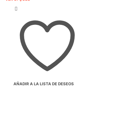
com
5.00
em
5 com base
em
classificação
de cliente
AÑADIR A LA LISTA DE DESEOS