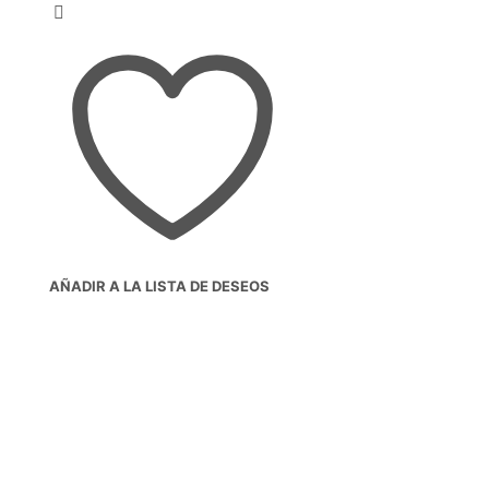
4.00
em 5
31,00€
com base
em
classificaç
ão de
cliente
AÑADIR A LA LISTA DE DESEOS