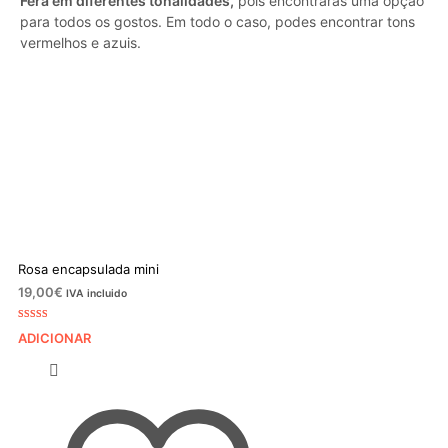
Fera em diferentes tonalidades,
pois encontrarás uma opção
para todos os gostos. Em todo o caso, podes encontrar tons
vermelhos e azuis.
Rosa encapsulada mini
19,00
€
IVA incluido
Classificado
1
ADICIONAR
com
5.00
em
5 com base
em
classificação
de cliente