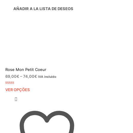
AÑADIR A LA LISTA DE DESEOS
Rose Mon Petit Coeur
Price
69,00
€
–
74,00
€
IVA incluido
range:
69,00€
Classificado
1
VER OPÇÕES
com
5.00
em
through
5 com base
74,00€
em
classificação
de cliente