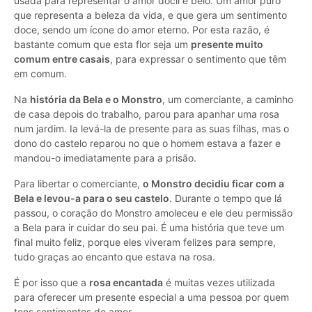
usada para representar o amor dócil e belo. Um amor puro
que representa a beleza da vida, e que gera um sentimento
doce, sendo um ícone do amor eterno. Por esta razão, é
bastante comum que esta flor seja um
presente muito
comum entre casais
, para expressar o sentimento que têm
em comum.
Na
história da Bela e o Monstro
, um comerciante, a caminho
de casa depois do trabalho, parou para apanhar uma rosa
num jardim. Ia levá-la de presente para as suas filhas, mas o
dono do castelo reparou no que o homem estava a fazer e
mandou-o imediatamente para a prisão.
Para libertar o comerciante,
o Monstro decidiu ficar com a
Bela e levou-a para o seu castelo
. Durante o tempo que lá
passou, o coração do Monstro amoleceu e ele deu permissão
a Bela para ir cuidar do seu pai. É uma história que teve um
final muito feliz, porque eles viveram felizes para sempre,
tudo graças ao encanto que estava na rosa.
É por isso que a
rosa encantada
é muitas vezes utilizada
para oferecer um presente especial a uma pessoa por quem
tens sentimentos de amor.