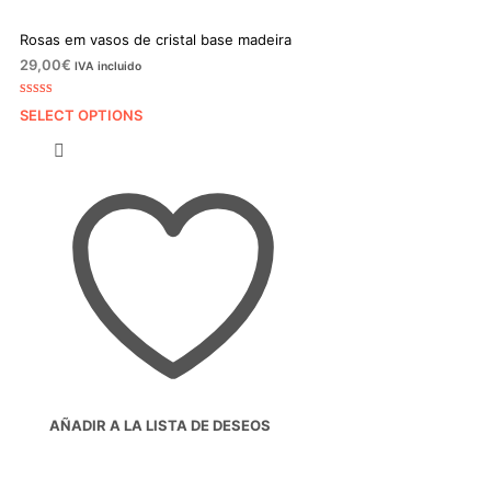
Rosas em vasos de cristal base madeira
29,00
€
IVA incluido
Classificado
1
SELECT OPTIONS
com
5.00
em
5 com base
em
classificação
de cliente
AÑADIR A LA LISTA DE DESEOS