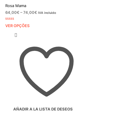
Rosa Mama
Price
64,00
€
–
74,00
€
IVA incluido
range:
64,00€
Classificad
2
VER OPÇÕES
o com
4.50
through
em 5 com
74,00€
base em
classificaçõ
es de
clientes
AÑADIR A LA LISTA DE DESEOS