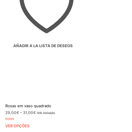
AÑADIR A LA LISTA DE DESEOS
Rosas em vaso quadrado
Price
29,00
€
–
31,00
€
IVA incluido
range:
29,00€
Classifica
1
VER OPÇÕES
do com
through