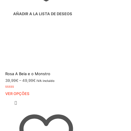
AÑADIR A LA LISTA DE DESEOS
Rosa A Bela e o Monstro
Price
39,99
€
–
49,99
€
IVA incluido
range:
39,99€
Classificado
29
VER OPÇÕES
com
4.90
through
em 5 com
49,99€
base em
classificaçõe
s de clientes