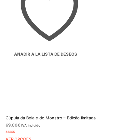
AÑADIR A LA LISTA DE DESEOS
Cúpula da Bela e do Monstro – Edição limitada
69,00
€
IVA incluido
Classificado
1
VER OPÇÕES