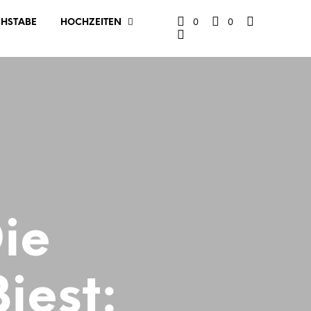
0
0
CHSTABE
HOCHZEITEN
ie
iest: