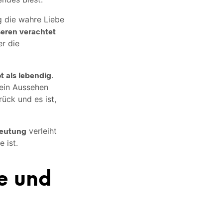
g die wahre Liebe
eren verachtet
er die
t als lebendig
.
 sein Aussehen
ück und es ist,
deutung
verleiht
 ist.
e und