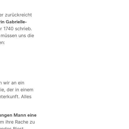
er zurückreicht
in Gabrielle-
r 1740 schrieb.
r müssen uns die
en:
 wir an ein
e, der in einem
terkunft. Alles
ungen Mann eine
Um ihre Rache zu
endes Biest.