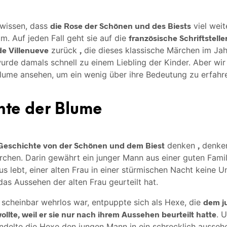
 wissen, dass
die Rose der Schönen und des Biests
viel weit
lm. Auf jeden Fall geht sie auf die
französische Schriftsteller
e Villenueve
zurück
,
die dieses klassische Märchen im Jah
urde damals schnell zu einem Liebling der Kinder. Aber wi
lume ansehen, um ein wenig über ihre Bedeutung zu erfahr
hte der Blume
Geschichte von der Schönen und dem Biest
denken
,
denken
chen. Darin gewährt ein junger Mann aus einer guten Famili
 lebt, einer alten Frau in einer stürmischen Nacht keine Un
 das Aussehen der alten Frau geurteilt hat.
e scheinbar wehrlos war, entpuppte sich als Hexe, die
dem j
wollte, weil er sie nur nach ihrem Aussehen beurteilt hatte
. 
ndelte die Hexe den jungen Mann in ein schrecklich ausseh