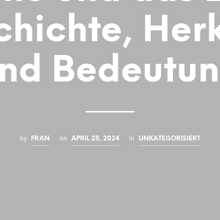
hichte, Her
nd Bedeutu
by
on
in
FRAN
APRIL 25, 2024
UNKATEGORISIERT