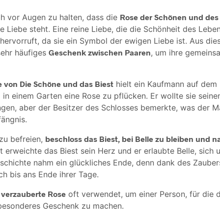
ich vor Augen zu halten, dass die
Rose der Schönen und des 
e Liebe steht. Eine reine Liebe, die die Schönheit des Lebe
hervorruft, da sie ein Symbol der ewigen Liebe ist. Aus di
sehr häufiges
Geschenk zwischen Paaren
, um ihre gemeins
 von Die Schöne und das Biest
hielt ein Kaufmann auf de
 in einem Garten eine Rose zu pflücken. Er wollte sie seine
gen, aber der Besitzer des Schlosses bemerkte, was der M
fängnis.
zu befreien,
beschloss das Biest, bei Belle zu bleiben und n
t erweichte das Biest sein Herz und er erlaubte Belle, sich 
chichte nahm ein glückliches Ende, denn dank des Zauber
ich bis ans Ende ihrer Tage.
e
verzauberte Rose
oft verwendet, um einer Person, für die 
n besonderes Geschenk zu machen.