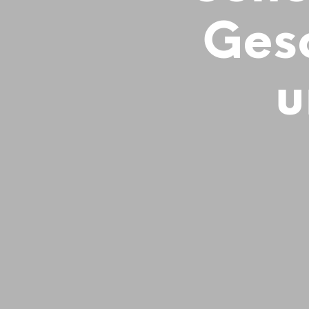
Gesc
u