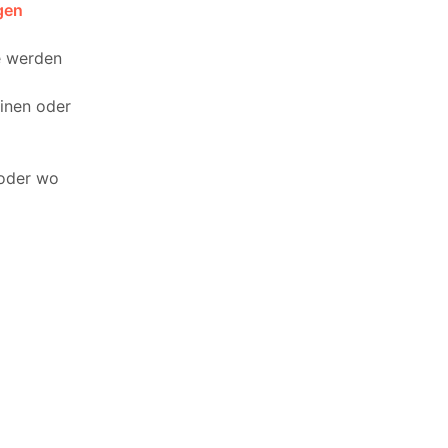
gen
ie werden
einen oder
 oder wo