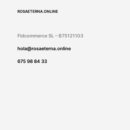
Die
Optionen
ROSAETERNA.ONLINE
können
auf
der
Fidcommerce SL – B75121103
Produktseit
gewählt
hola@rosaeterna.online
werden
675 98 84 33