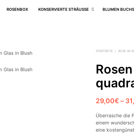
ROSENBOX
KONSERVIERTE STRÄUSSE
BLUMEN BUCHS
STARTSEITE
/
ROSE IM G
Rosen 
quadr
29,00
€
–
31
Überrasche die P
einem wunders
eine kostengünsti