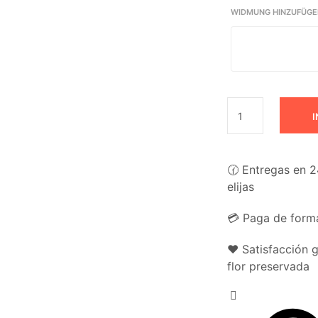
WIDMUNG HINZUFÜGE
I
🕜 Entregas en 2
elijas
💳 Paga de forma
❤️ Satisfacción 
flor preservada