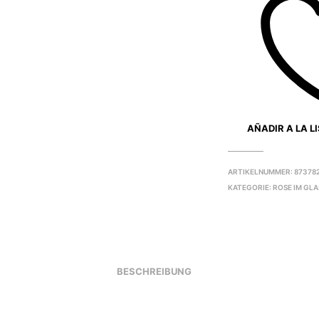
AÑADIR A LA L
ARTIKELNUMMER:
87378
KATEGORIE:
ROSE IM GLA
BESCHREIBUNG