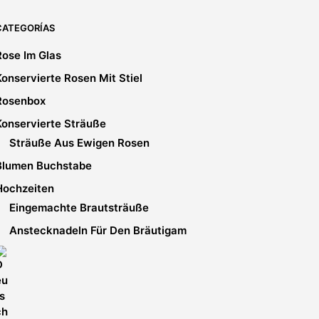
auf.
Die
CATEGORÍAS
Optionen
Rose Im Glas
können
ite
auf
Konservierte Rosen Mit Stiel
der
Rosenbox
Produktseite
gewählt
Konservierte Sträuße
werden
Sträuße Aus Ewigen Rosen
Blumen Buchstabe
Hochzeiten
Eingemachte Brautsträuße
Anstecknadeln Für Den Bräutigam