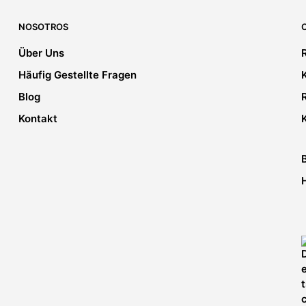
Optionen
auf.
können
Die
NOSOTROS
auf
Optionen
der
Über Uns
können
Produktse
auf
Häufig Gestellte Fragen
gewählt
der
e
werden
Blog
Produktseite
gewählt
Kontakt
werden