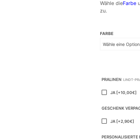
Wähle die
Farbe
u
zu.
FARBE
PRALINEN
LINDT-PR
JA
[+10,00€]
GESCHENK VERPA
JA
[+2,90€]
PERSONALISIERTE