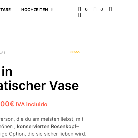
0
0
TABE
HOCHZEITEN
LAS
1
Bewertet
mit
4.00
von 5,
in
basierend
auf
Kundenbe
wertung
atischer Vase
Preisspanne:
,00
€
IVA incluido
29,00€
erson, die du am meisten liebst, mit
bis
chönen
, konservierten Rosenkopf
–
31,00€
ge Option, die sie sicher lieben wird.