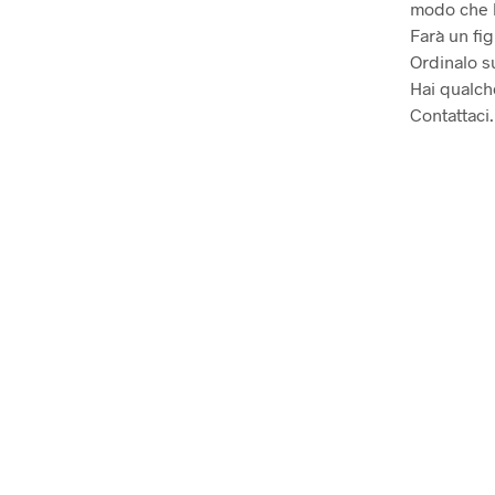
modo che l
Farà un fig
Ordinalo s
Hai qualc
Contattaci.