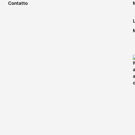
del
Contatto
prodotto