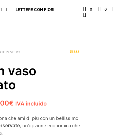
0
0
I
LETTERE CON FIORI
ATE IN VETRO
1
Valutato
4.00
su 5
su base di
n vaso
recensioni
ato
Fascia
,00
€
IVA incluido
di
ona che ami di più con un bellissimo
prezzo:
onservate
, un’opzione economica che
da
à.