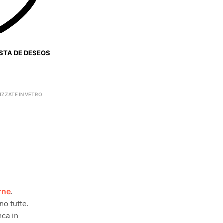
ISTA DE DESEOS
IZZATE IN VETRO
rne
.
no tutte.
nca in