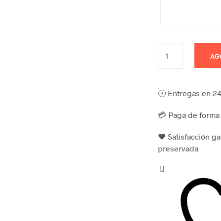
AG
🕜 Entregas en 24 
💳 Paga de forma 
❤️ Satisfacción g
preservada