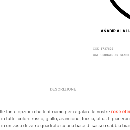
AÑADIR A LA L
COD:
8737829
CATEGORIA:
ROSE STABIL
DESCRIZIONE
lle tante opzioni che ti offriamo per regalare le nostre
rose ete
 in tutti i colori: rosso, giallo, arancione, fucsia, blu… ti piaceran
 in un vaso di vetro quadrato su una base di sassi o sabbia bia