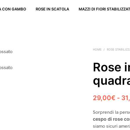
TA CON GAMBO
ROSE IN SCATOLA
MAZZI DI FIORI STABILIZZAT
HOME
/
ROSE STABILIZZ
Rose i
quadr
29,00
€
-
31
Sorprendi la pers
cespo di rose c
siamo sicuri amer