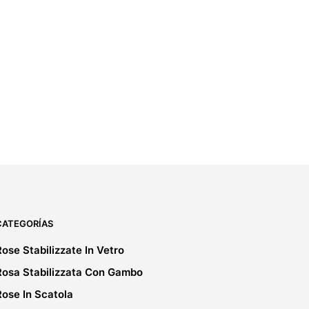
19,00
€
IVA incluido
5.00
AGGIUNGI AL CARRELLO
CATEGORÍAS
Rose Stabilizzate In Vetro
Rosa Stabilizzata Con Gambo
Rose In Scatola