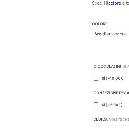
Scegli il
colore
e t
COLORE
CIOCCOLATINI
UNA
SÍ
[+10,00€]
CONFEZIONE REG
SÍ
[+2,90€]
DEDICA
VOLETE CHE