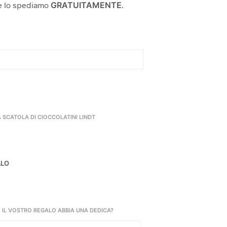
e lo spediamo
GRATUITAMENTE
.
29,00€
a
31,00€
 SCATOLA DI CIOCCOLATINI LINDT
ALO
 IL VOSTRO REGALO ABBIA UNA DEDICA?