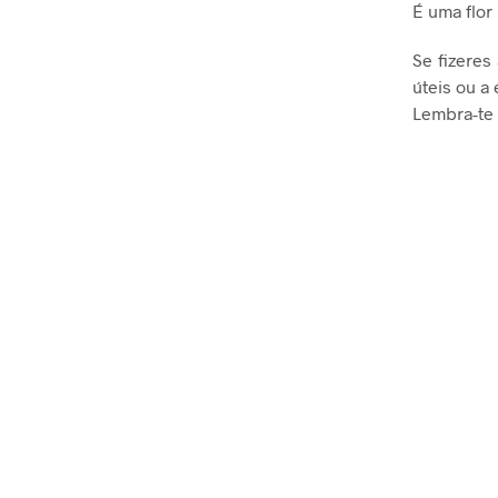
É uma flor
Se fizeres
úteis ou a
Lembra-te 