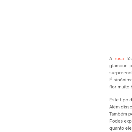
A
rosa
fú
glamour, 
surpreend
É sinónim
flor muito
Este tipo 
Além disso
Também pod
Podes expr
quanto ele 