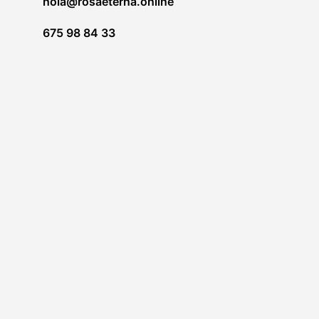
hola@rosaeterna.online
675 98 84 33