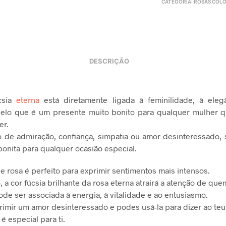
CATEGORIA:
ROSAS COLO
DESCRIÇÃO
csia
eterna
está diretamente ligada à feminilidade, à eleg
pelo que é um presente muito bonito para qualquer mulher q
er.
o de admiração, confiança, simpatia ou amor desinteressado,
 bonita para qualquer ocasião especial.
de rosa é perfeito para exprimir sentimentos mais intensos.
, a cor fúcsia brilhante da rosa eterna atrairá a atenção de que
e ser associada à energia, à vitalidade e ao entusiasmo.
imir um amor desinteressado e podes usá-la para dizer ao teu
é especial para ti.