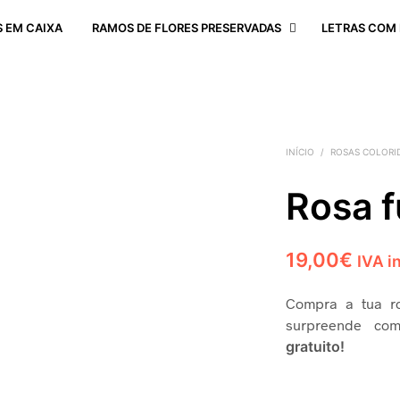
 EM CAIXA
RAMOS DE FLORES PRESERVADAS
LETRAS COM 
INÍCIO
/
ROSAS COLORI
Rosa f
19,00
€
IVA i
Compra a tua ro
surpreende co
gratuito!