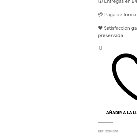
🕜 Entregas en 24 
💳 Paga de forma 
❤️ Satisfacción g
preservada
AÑADIR A LA L
REF:
2264351