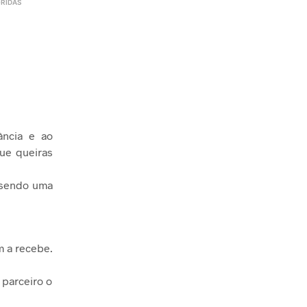
RIDAS
ância e ao
ue queiras
 sendo uma
m a recebe.
 parceiro o