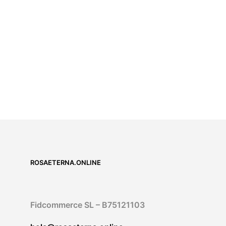
19,00
€
IVA incluido
5.00
SELECT OPTIONS
ROSAETERNA.ONLINE
Fidcommerce SL – B75121103