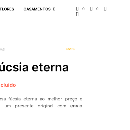
0
0
FLORES
CASAMENTOS
DAS
1
Classificado
com
5.00
em
5 com base
úcsia eterna
em
classificação
de cliente
ncluido
sa fúcsia eterna ao melhor preço e
m um presente original com
envio