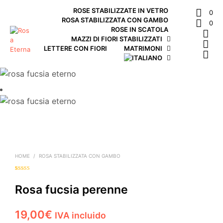
ROSE STABILIZZATE IN VETRO
0
ROSA STABILIZZATA CON GAMBO
0
ROSE IN SCATOLA
MAZZI DI FIORI STABILIZZATI
LETTERE CON FIORI
MATRIMONI
HOME
/
ROSA STABILIZZATA CON GAMBO
Valutato
1
5.00
su 5 su base
di
Rosa fucsia perenne
recensioni
19,00
€
IVA incluido