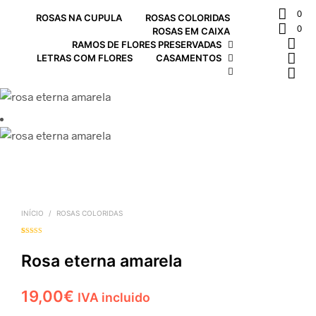
0
ROSAS NA CUPULA
ROSAS COLORIDAS
0
ROSAS EM CAIXA
RAMOS DE FLORES PRESERVADAS
LETRAS COM FLORES
CASAMENTOS
INÍCIO
/
ROSAS COLORIDAS
Classificado
1
com
5.00
em
5 com base
Rosa eterna amarela
em
classificação
de cliente
19,00
€
IVA incluido