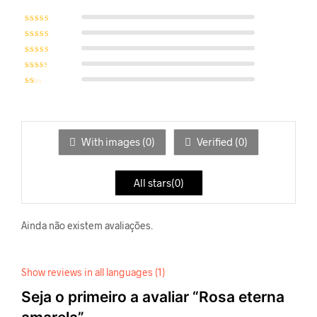
Avaliação
5
de 5
Avaliação
4
de
5
Avaliação
3
de 5
Avaliaç
ão
2
de
5
Ava
liaç
ão
1
de
5
With images (
0
)
Verified (
0
)
All stars(
0
)
Ainda não existem avaliações.
Show reviews in all languages (1)
Seja o primeiro a avaliar “Rosa eterna