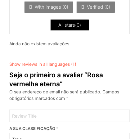
5
With images (
0
)
Verified (
0
)
All stars(
0
)
Ainda não existem avaliações.
Show reviews in all languages (1)
Seja o primeiro a avaliar “Rosa
vermelha eterna”
O seu endereço de email não será publicado.
Campos
obrigatórios marcados com
*
A SUA CLASSIFICAÇÃO
*