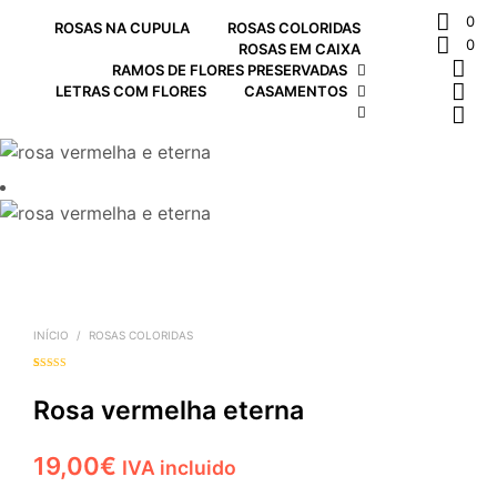
0
ROSAS NA CUPULA
ROSAS COLORIDAS
0
ROSAS EM CAIXA
RAMOS DE FLORES PRESERVADAS
LETRAS COM FLORES
CASAMENTOS
INÍCIO
/
ROSAS COLORIDAS
Classificado
1
com
5.00
em
5 com base
Rosa vermelha eterna
em
classificação
de cliente
19,00
€
IVA incluido