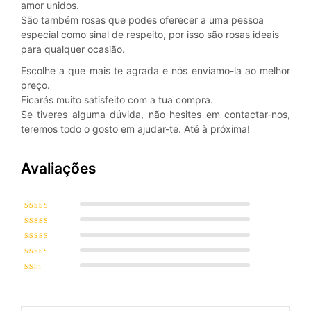
amor unidos.
São também rosas que podes oferecer a uma pessoa
especial como sinal de respeito, por isso são rosas ideais
para qualquer ocasião.
Escolhe a que mais te agrada e nós enviamo-la ao melhor
preço.
Ficarás muito satisfeito com a tua compra.
Se tiveres alguma dúvida, não hesites em contactar-nos,
teremos todo o gosto em ajudar-te. Até à próxima!
Avaliações
Avaliação
5
de 5
Avaliação
4
de
5
Avaliação
3
de 5
Avaliaç
ão
2
de
5
Ava
liaç
ão
1
de