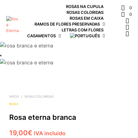
ROSAS NA CUPULA
0
ROSAS COLORIDAS
0
ROSAS EM CAIXA
RAMOS DE FLORES PRESERVADAS
LETRAS COM FLORES
CASAMENTOS
INÍCIO
/
ROSAS COLORIDAS
Classificad
1
o com
4.00
Rosa eterna branca
em 5
com base
em
classificaçã
o de
cliente
19,00
€
IVA incluido