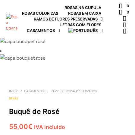
0
ROSAS NA CUPULA
0
ROSAS COLORIDAS
ROSAS EM CAIXA
RAMOS DE FLORES PRESERVADAS
LETRAS COM FLORES
CASAMENTOS
INÍCIO
/
CASAMENTOS
/
RAMO DE NOIVA PRESERVADOS
Classificado
1
com
5.00
em
5 com base
Buquê de Rosé
em
classificação
de cliente
55,00
€
IVA incluido