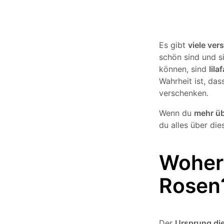
Es gibt
viele ve
schön sind und s
können, sind
lila
Wahrheit ist, da
verschenken.
Wenn du
mehr üb
du alles über die
Woher
Rosen
Der
Ursprung die