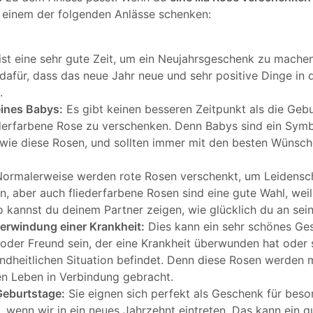
 einem der folgenden Anlässe schenken:
ist eine sehr gute Zeit, um ein Neujahrsgeschenk zu machen
dafür, dass das neue Jahr neue und sehr positive Dinge in 
.
eines Babys:
Es gibt keinen besseren Zeitpunkt als die Gebu
ederfarbene Rose zu verschenken. Denn Babys sind ein Symb
 wie diese Rosen, und sollten immer mit den besten Wünsch
ormalerweise werden rote Rosen verschenkt, um Leidensc
n, aber auch fliederfarbene Rosen sind eine gute Wahl, weil
 kannst du deinem Partner zeigen, wie glücklich du an seine
erwindung einer Krankheit:
Dies kann ein sehr schönes Ges
der Freund sein, der eine Krankheit überwunden hat oder s
ndheitlichen Situation befindet. Denn diese Rosen werden 
n Leben in Verbindung gebracht.
eburtstage:
Sie eignen sich perfekt als Geschenk für bes
 wenn wir in ein neues Jahrzehnt eintreten. Das kann ein g