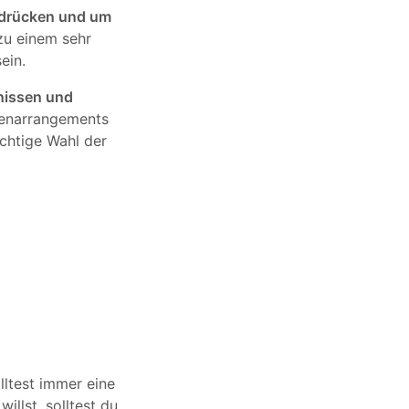
udrücken und um
zu einem sehr
ein.
nissen und
menarrangements
chtige Wahl der
lltest immer eine
willst, solltest du