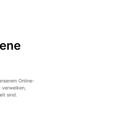
bene
unserem Online-
t verwelken,
it sind.