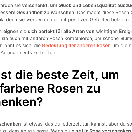
erden sie
verschenkt, um Glück und Lebensqualität ausz
bessere Gesundheit zu wünschen
. Das macht diese Rosen 
, denn sie werden immer mit positiven Gefühlen beladen s
en
eignen
sie
sich perfekt für alle Arten von
wichtigen
Ereig
t sie auch mit anderen Rosen kombinieren, um schöne Blu
r lohnt es sich, die
Bedeutung der anderen Rosen
um die ri
 Arrangements zu treffen.
st die beste Zeit, um
rfarbene Rosen zu
henken?
rschenken
ist etwas, das du jederzeit tun kannst, aber du so
e zu dem Anlass passt. Wenn du
eine lila Rose verschenken