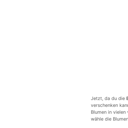
19,00
€
IVA incluido
5.00
SELECT OPTIONS
Jetzt, da du die
verschenken kann
Blumen in vielen
wähle die Blumen