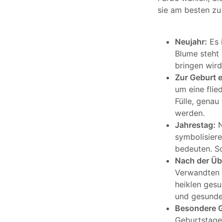
sie am besten zu
Neujahr:
Es 
Blume steht 
bringen wird
Zur Geburt 
um eine fli
Fülle, genau
werden.
Jahrestag:
N
symbolisiere
bedeuten. So
Nach der Üb
Verwandten o
heiklen gesu
und gesunde
Besondere G
Geburtstage,