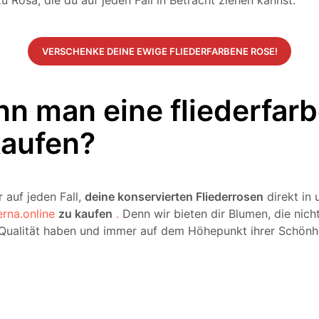
zu Rosa, die du auf jeden Fall in Betracht ziehen kannst.
VERSCHENKE DEINE EWIGE FLIEDERFARBENE ROSE!
n man eine fliederfar
kaufen?
 auf jeden Fall,
deine konservierten Fliederrosen
direkt in 
rna.online
zu kaufen
.
Denn wir bieten dir Blumen, die nich
Qualität haben und immer auf dem Höhepunkt ihrer Schönhe