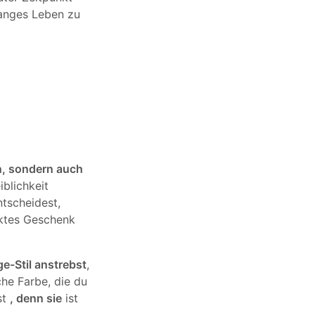
langes Leben zu
n, sondern auch
iblichkeit
ntscheidest,
ektes Geschenk
e-Stil anstrebst
,
che Farbe, die du
st
, denn sie
ist