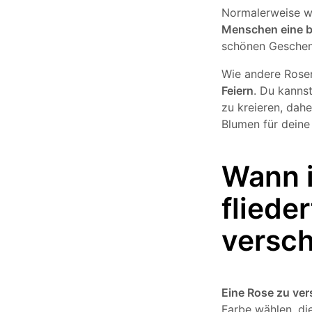
Normalerweise w
Menschen eine 
schönen Geschenk
Wie andere Ros
Feiern
. Du kanns
zu kreieren, dahe
Blumen für deine
Wann i
fliede
versc
Eine Rose zu ve
Farbe wählen, di