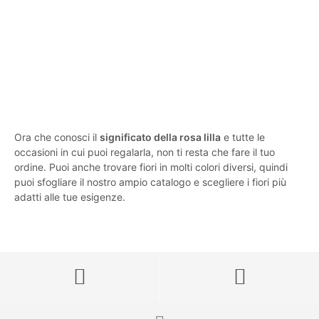
19,00
€
IVA incluido
5.00
SELECT OPTIONS
Ora che conosci il
significato della rosa lilla
e tutte le
occasioni in cui puoi regalarla, non ti resta che fare il tuo
ordine. Puoi anche trovare fiori in molti colori diversi, quindi
puoi sfogliare il nostro ampio catalogo e scegliere i fiori più
adatti alle tue esigenze.