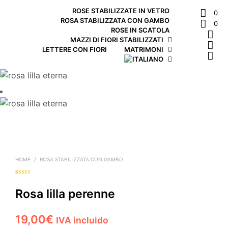
ROSE STABILIZZATE IN VETRO
0
ROSA STABILIZZATA CON GAMBO
0
ROSE IN SCATOLA
MAZZI DI FIORI STABILIZZATI
LETTERE CON FIORI
MATRIMONI
HOME
/
ROSA STABILIZZATA CON GAMBO
Valutato
1
5.00
su 5 su base
di
Rosa lilla perenne
recensioni
19,00
€
IVA incluido