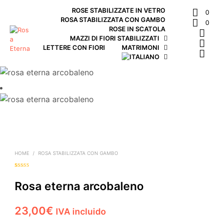
ROSE STABILIZZATE IN VETRO
0
ROSA STABILIZZATA CON GAMBO
0
ROSE IN SCATOLA
MAZZI DI FIORI STABILIZZATI
LETTERE CON FIORI
MATRIMONI
HOME
/
ROSA STABILIZZATA CON GAMBO
Valutato
1
5.00
su 5 su base
di
Rosa eterna arcobaleno
recensioni
23,00
€
IVA incluido