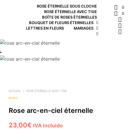
ROSE ÉTERNELLE SOUS CLOCHE
0
ROSE ÉTERNELLE AVEC TIGE
0
BOÎTE DE ROSES ÉTERNELLES
BOUQUET DE FLEURS ÉTERNELLES
LETTRES EN FLEURS
MARIAGES
ACCUEIL
/
ROSE ÉTERNELLE AVEC TIGE
Noté
1
5.00
sur
5 basé sur
notation
Rose arc-en-ciel éternelle
client
23,00
€
IVA incluido