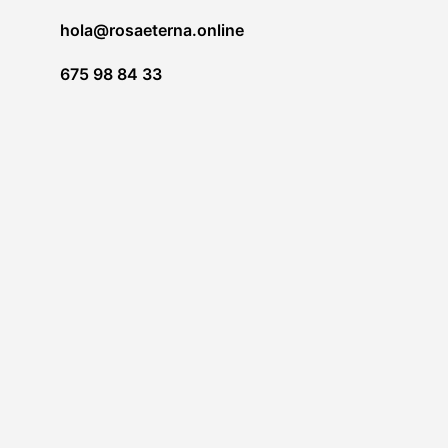
hola@rosaeterna.online
675 98 84 33