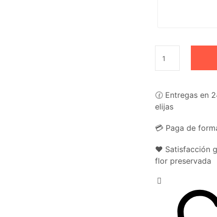
🕜 Entregas en 2
elijas
💳 Paga de forma
❤️ Satisfacción 
flor preservada