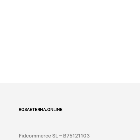
55,00
€
IVA incluido
5.00
SELECT OPTIONS
ROSAETERNA.ONLINE
Fidcommerce SL – B75121103