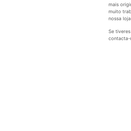
mais origi
muito tra
nossa loja
Se tivere
contacta-