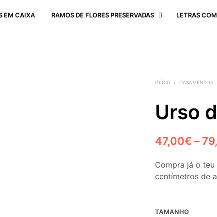
S EM CAIXA
RAMOS DE FLORES PRESERVADAS
LETRAS COM
INÍCIO
/
CASAMENTOS
Urso 
47,00
€
–
79
Compra já o teu 
centímetros de a
TAMANHO