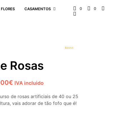
0
0
 FLORES
CASAMENTOS
1
Classificado
com
5.00
em
5 com base
de Rosas
em
classificação
de cliente
Price
,00
€
IVA incluido
range:
urso de rosas artificiais de 40 ou 25
47,00€
ltura, vais adorar de tão fofo que é!
through
79,00€