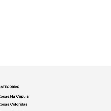
30,00
€
IVA incluido
3.00
ADICIONAR
CATEGORÍAS
Rosas Na Cupula
Rosas Coloridas