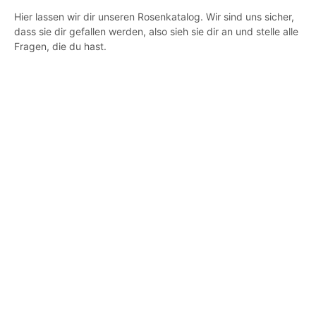
Hier lassen wir dir unseren Rosenkatalog. Wir sind uns sicher,
dass sie dir gefallen werden, also sieh sie dir an und stelle alle
Fragen, die du hast.
19,00
€
19,00
€
IVA incluido
IVA incluido
5.00
5.00
SELECT OPTIONS
SELECT OPTIONS