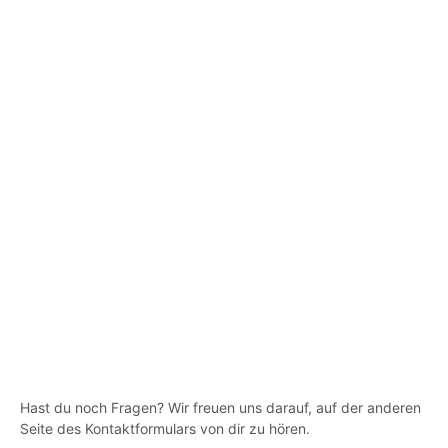
Opti
könn
auf
der
Prod
gewä
werd
19,00
€
19,00
€
IVA incluido
IVA incluido
5.00
5.00
SELECT OPTIONS
SELECT OPTIONS
Hast du noch Fragen? Wir freuen uns darauf, auf der anderen
Seite des Kontaktformulars von dir zu hören.