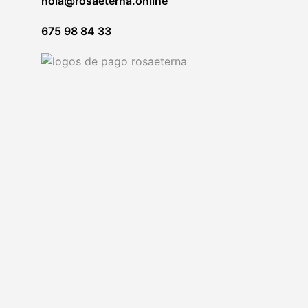
hola@rosaeterna.online
gewählt
werden
675 98 84 33