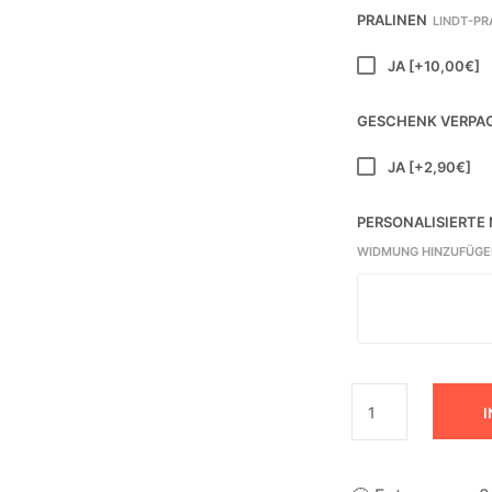
PRALINEN
LINDT-PR
JA
[+10,00€]
GESCHENK VERPA
JA
[+2,90€]
PERSONALISIERTE
WIDMUNG HINZUFÜGE
I