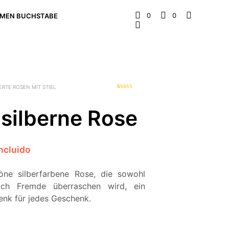
0
0
MEN BUCHSTABE
RTE ROSEN MIT STIEL
2
Bewertet
mit
4.00
von 5,
silberne Rose
basierend
auf
Kundenbe
wertungen
incluido
öne silberfarbene Rose, die sowohl
uch Fremde überraschen wird, ein
enk für jedes Geschenk.