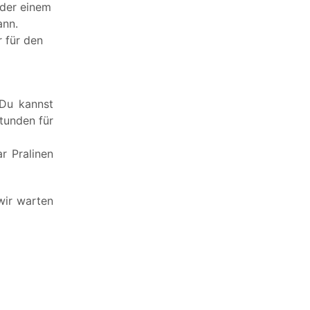
oder einem
ann.
r für den
 Du kannst
tunden für
r Pralinen
 wir warten