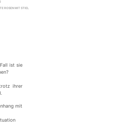
5
E ROSEN MIT STIEL
ll ist sie
hen?
trotz ihrer
.
enhang mit
tuation