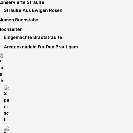
Konservierte Sträuße
werden
Sträuße Aus Ewigen Rosen
Blumen Buchstabe
Hochzeiten
Eingemachte Brautsträuße
Anstecknadeln Für Den Bräutigam