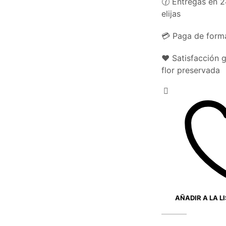
🕜 Entregas en 2
elijas
💳 Paga de forma
❤️ Satisfacción 
flor preservada
AÑADIR A LA L