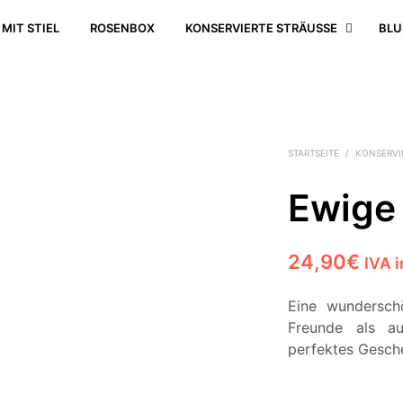
MIT STIEL
ROSENBOX
KONSERVIERTE STRÄUSSE
BLU
STARTSEITE
/
KONSERVIE
Ewige 
24,90
€
IVA 
Eine wundersch
Freunde als a
perfektes Gesch