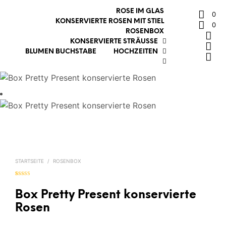
ROSE IM GLAS
0
KONSERVIERTE ROSEN MIT STIEL
0
ROSENBOX
KONSERVIERTE STRÄUSSE
BLUMEN BUCHSTABE
HOCHZEITEN
STARTSEITE
/
ROSENBOX
Bewertet mit
1
5.00
von 5,
basierend auf
Box Pretty Present konservierte
Kundenbewer
tung
Rosen