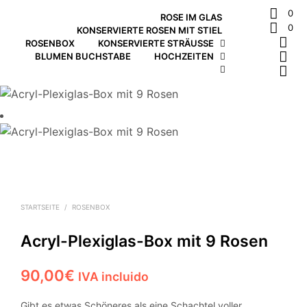
0
ROSE IM GLAS
0
KONSERVIERTE ROSEN MIT STIEL
ROSENBOX
KONSERVIERTE STRÄUSSE
BLUMEN BUCHSTABE
HOCHZEITEN
STARTSEITE
/
ROSENBOX
Acryl-Plexiglas-Box mit 9 Rosen
90,00
€
IVA incluido
Gibt es etwas Schöneres als eine Schachtel voller