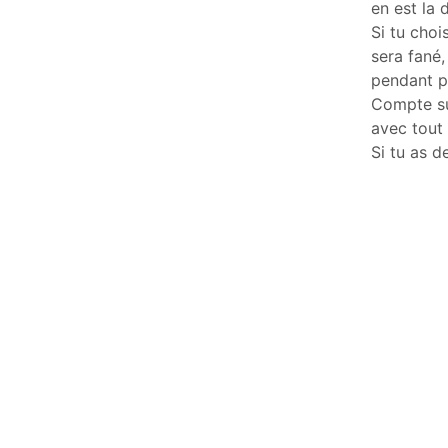
en est la 
Si tu cho
sera fané,
pendant pl
Compte su
avec tout
Si tu as d