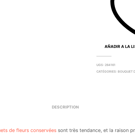
AÑADIR A LA L
UGS :
264161
CATÉGORIES :
BOUQUET D
DESCRIPTION
ets de fleurs conservées
sont très tendance, et la raison pr