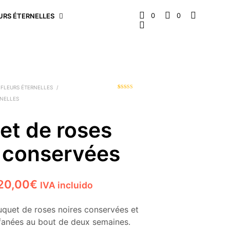
0
0
URS ÉTERNELLES
 FLEURS ÉTERNELLES
/
2
Noté
4.50
RNELLES
sur 5 basé
sur
notations
client
et de roses
s conservées
Plage
20,00
€
IVA incluido
de
quet de roses noires conservées et
prix :
s fanées au bout de deux semaines.