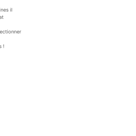
nes il
at
ectionner
 !