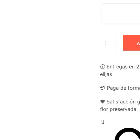
A
🕜 Entregas en 2
elijas
💳 Paga de forma
❤️ Satisfacción 
flor preservada