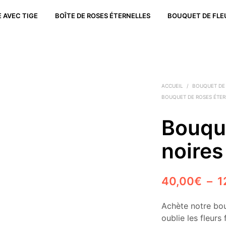
 AVEC TIGE
BOÎTE DE ROSES ÉTERNELLES
BOUQUET DE FLE
ACCUEIL
/
BOUQUET DE
BOUQUET DE ROSES ÉTE
Bouqu
noire
40,00
€
–
1
Achète notre bou
oublie les fleur