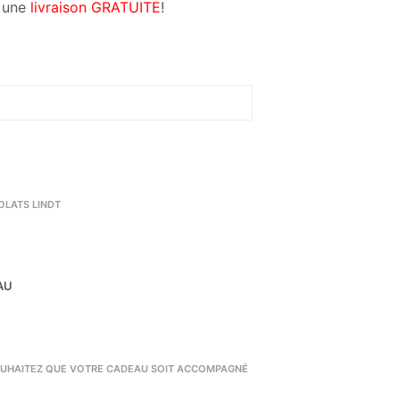
40,00€
c une
livraison
GRATUITE
!
à
120,00€
LATS LINDT
AU
UHAITEZ QUE VOTRE CADEAU SOIT ACCOMPAGNÉ