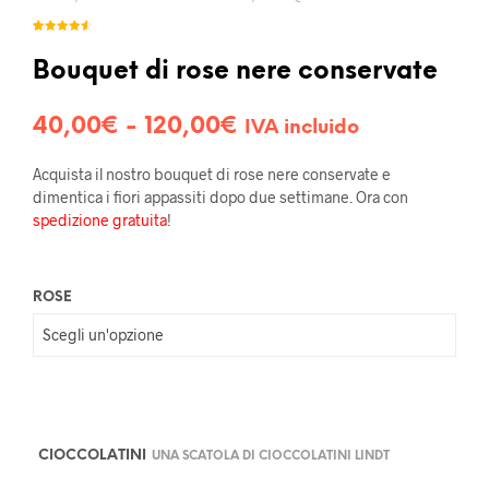
Valutato
2
4.50
su 5
su base
Bouquet di rose nere conservate
di
recensioni
Fascia
40,00
€
-
120,00
€
IVA incluido
di
Acquista il nostro bouquet di rose nere conservate e
prezzo:
dimentica i fiori appassiti dopo due settimane. Ora con
spedizione
gratuita
!
da
40,00€
ROSE
a
120,00€
CIOCCOLATINI
UNA SCATOLA DI CIOCCOLATINI LINDT