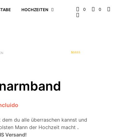
0
0
TABE
HOCHZEITEN
EN
1
Bewerte
t mit
3.00
von 5,
basieren
d auf
Kunden
bewertu
narmband
ng
ncluido
t dem du alle überraschen kannst und
olsten Mann der Hochzeit macht
.
IS Versand!