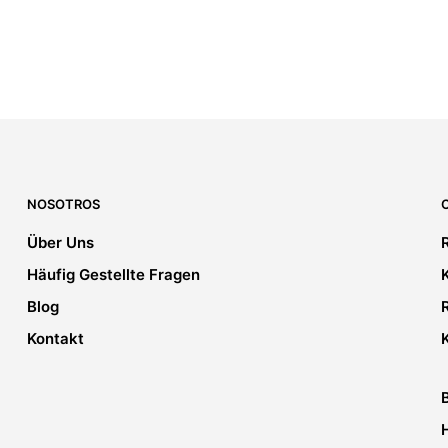
69,00
€
55,00
€
IVA incluido
IVA incluido
5.00
5.00
IN DEN WARENKORB
SELECT OPTIONS
NOSOTROS
Über Uns
Häufig Gestellte Fragen
Blog
Kontakt