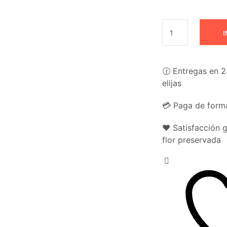
I
🕜 Entregas en 2
elijas
💳 Paga de forma
❤️ Satisfacción 
flor preservada