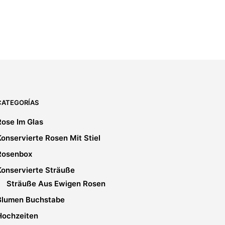
31,99
€
IVA incluido
5.00
SELECT OPTIONS
CATEGORÍAS
Rose Im Glas
Konservierte Rosen Mit Stiel
Rosenbox
Konservierte Sträuße
Sträuße Aus Ewigen Rosen
Blumen Buchstabe
Hochzeiten