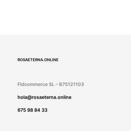
55,00
€
IVA incluido
5.00
SELECT OPTIONS
ROSAETERNA.ONLINE
Fidcommerce SL – B75121103
hola@rosaeterna.online
675 98 84 33