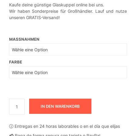
19,90€
Kaufe deine günstige Glaskuppel online bei uns.
bis
Wir haben Sonderpreise für Großhändler. Lauf und nutze
unseren GRATIS-Versand!
34,00€
MASSNAHMEN
FARBE
IN DEN WARENKORB
🕜 Entregas en 24 horas laborables o en el día que elijas
💳 Paga de forma segura con tarjeta o PayPal