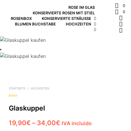
0
ROSE IM GLAS
0
KONSERVIERTE ROSEN MIT STIEL
ROSENBOX
KONSERVIERTE STRÄUSSE
BLUMEN BUCHSTABE
HOCHZEITEN
STARTSEITE
/
HOCHZEITEN
Bewertet mit
1
5.00
von 5,
basierend auf
Glaskuppel
Kundenbewer
tung
Preisspanne:
19,90
€
–
34,00
€
IVA incluido