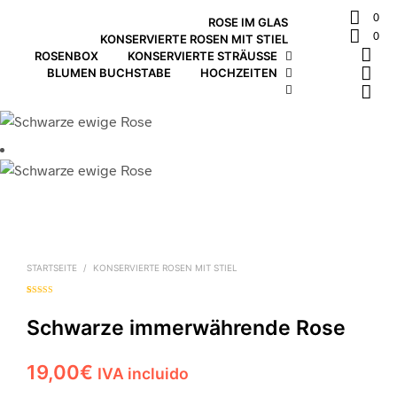
0
ROSE IM GLAS
0
KONSERVIERTE ROSEN MIT STIEL
ROSENBOX
KONSERVIERTE STRÄUSSE
BLUMEN BUCHSTABE
HOCHZEITEN
STARTSEITE
/
KONSERVIERTE ROSEN MIT STIEL
Bewertet mit
2
5.00
von 5,
basierend auf
Schwarze immerwährende Rose
Kundenbewer
tungen
19,00
€
IVA incluido