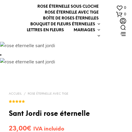
ROSE ÉTERNELLE SOUS CLOCHE
0
ROSE ÉTERNELLE AVEC TIGE
0
BOÎTE DE ROSES ÉTERNELLES
BOUQUET DE FLEURS ÉTERNELLES
LETTRES EN FLEURS
MARIAGES
ACCUEIL
/
ROSE ÉTERNELLE AVEC TIGE
Noté
1
5.00
sur 5
basé sur
Sant Jordi rose éternelle
notation
client
23,00
€
IVA incluido