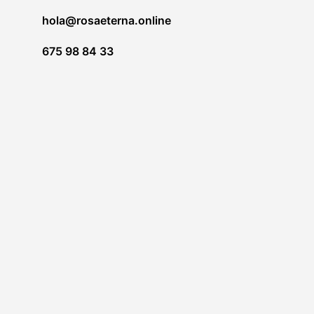
del
hola@rosaeterna.online
prodotto
675 98 84 33