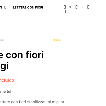
0
0
TI
LETTERE CON FIORI
IORI
1
Valutato
5.00
su 5 su base
di
recensioni
e con fiori
gi
incluido
me te
!
ettere con fiori stabilizzati al miglior