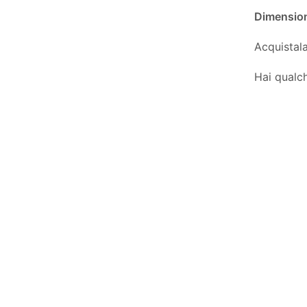
Dimensio
Acquistala
Hai qualch