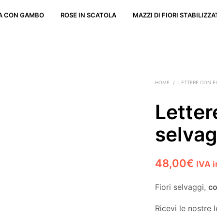
TA CON GAMBO
ROSE IN SCATOLA
MAZZI DI FIORI STABILIZZA
HOME
/
LETTERE CON F
Letter
selvag
48,00
€
IVA 
Fiori selvaggi,
co
Ricevi le nostre l