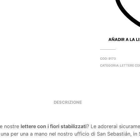
AÑADIR A LA L
COD:
9173
CATEGORIA:
LETTERE CON
DESCRIZIONE
le nostre
lettere con i fiori stabilizzati
? Le adorerai sicuram
 una per una a mano nel nostro ufficio di San Sebastián, in