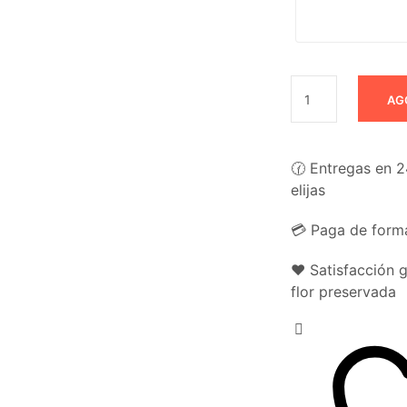
AG
🕜 Entregas en 2
elijas
💳 Paga de forma
❤️ Satisfacción 
flor preservada