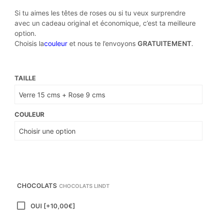
de
Si tu aimes les têtes de roses ou si tu veux surprendre
prix :
avec un cadeau original et économique, c’est ta meilleure
option.
25,00€
Choisis la
couleur
et nous te l’envoyons
GRATUITEMENT
.
à
27,00€
TAILLE
COULEUR
CHOCOLATS
CHOCOLATS LINDT
OUI
[+10,00€]