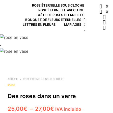
ROSE ÉTERNELLE SOUS CLOCHE
0
ROSE ÉTERNELLE AVEC TIGE
0
BOÎTE DE ROSES ÉTERNELLES
BOUQUET DE FLEURS ÉTERNELLES
LETTRES EN FLEURS
MARIAGES
ACCUEIL
/
ROSE ÉTERNELLE SOUS CLOCHE
Noté
1
5.00
sur
5 basé sur
notation
Des roses dans un verre
client
Plage
25,00
€
–
27,00
€
IVA incluido